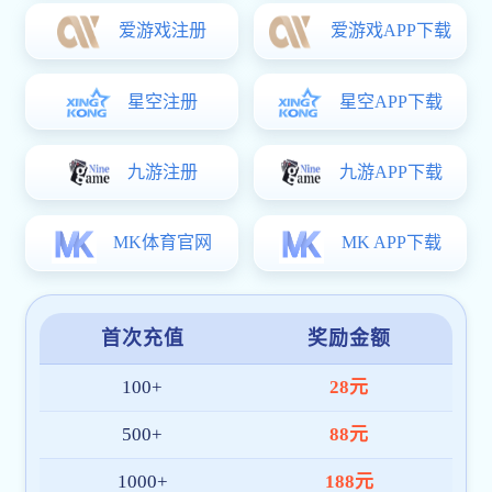
2026-06-04 15:46
67 次阅读
凯尔登全场高效表现12投10中砍下24分4
板4助攻助力球队获胜
在最近的一场比赛中，凯尔登展现了令人惊叹的高效
表现，他在全场12次出手中命中10球，斩获24分，并
贡献4个篮板和4次助攻，帮助球队获得胜利。本文将
从四个方面深入分析凯尔登的出色表现，包括他的投
篮效率、全面的进攻能力、对球队防守的影响以及他
在比赛中的关键时刻表现。通过这些角度，我们可以
更清晰地理解凯尔登如何凭借个人的卓越发挥，为球