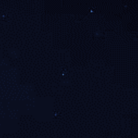
下一篇：
诺维茨基赞叹马刺新星文班格里芬
德中场楚奇以自