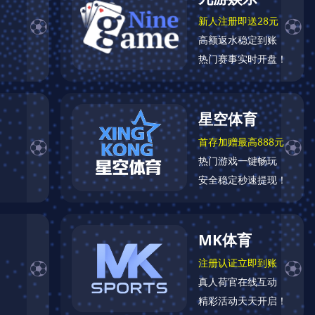
2026-06-10 13:23
26 次阅读
的关注。李可作为球队主教练，针对这一问
况的评价并不全面，这可能导致对球队整体
详细探讨：首先是伤病情况对球队战绩的直
；第三是如何科学看待运动员伤病问题；最