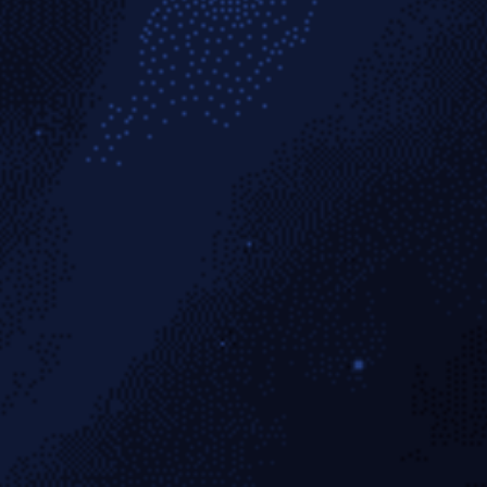
队创造良好的氛围。
总之，通过多方共同努力，我们有理由相信，关
衡，从而促进整个体育行业的发展和进步。
总结：
综上所述，李可谈及球队伤病情况时指出外界评
业体育中，理解并尊重每一个决策背后的原因，
仅涉及到战术层面的分析，更关乎人文关怀与社
希望未来各方能够共同携手，通过更加开放的信
推动。同时，也期待越来越多的人能够用理性的
份力量。