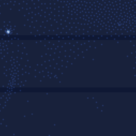
最近，关于球队伤病情况的讨论愈发引起了外界
题进行了深入分析。他指出，外界对球队伤病情
实力和战术安排的误解。本文将从四个方面进行
接影响；其次是媒体和球迷对此事态度的不均衡