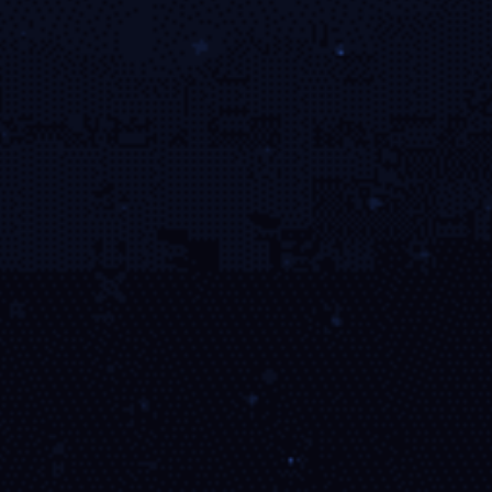
-08
博鱼世界杯在线
2026博鱼世界杯在线是世界杯官方网站提供综合娱乐与体
服务，涵盖足球、电竞等赛事资讯、数据分析及互动游戏
验。支持网页版与移动端访问，提供手机版、app下载、
录入口、官方网站、网页版、平台、网址、地址、注册、
乐入口，方便用户实时获取赛事动态和参与互动娱乐。平
持续优化体验与稳定性，致力于打造多端统一的体育资讯
与娱乐服务平台。