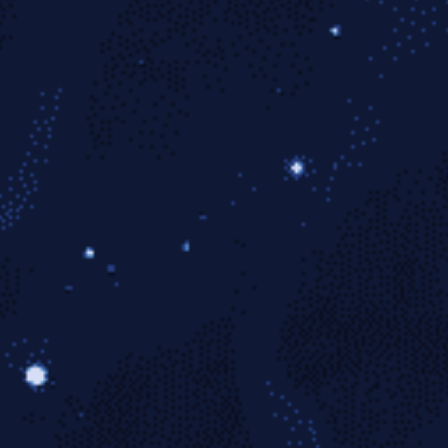
在谈及媒体和球迷时，我们发现，对于同样一项
方面，一些专业评论员能够从技术层面分析比赛
于输赢非常敏感。这就导致了对于球队表现评价
将矛头指向教练或特定球员，而忽视了背后的客
李可表示，有时候即便是他再多解释细节，也无
地理解运动员们所承受的身心压力，以及因伤缺
报道时，应更加客观公正，以便公众能更全面地
这种信息的不对称不仅影响了舆论环境，还可能
现受到干扰。因此，加强沟通、提升透明度已成
3、科学看待运动员伤病问
科学认识运动员训练与竞技中的伤病，也是我们
们了解到许多运动损伤实际上可以通过合理训练