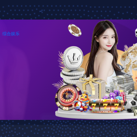
体育
下载App
公司简介
 · 权威体育
户提供包括NBA、英超、欧洲
用户信赖。