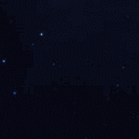
状态称会
赛经典时
2026-07-31
2026-07-16
推荐网站