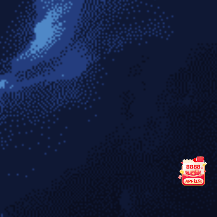
较高水平的竞技状态，这为后续比赛打下了
适应现有阵容，同时加强全体队员之间的配
境中依然能够保持稳定，有助于增强信心，
是一个重要课题。随着季节交替及比赛频率
以避免因伤病影响整体表现。因此，加强身
的信息，我们可以获得一些未来策略上的启
员不同情况制定个性化康复方案，提高他们