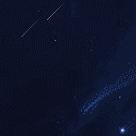
王博豪独自恢复训练彭啸向
余望鲍世蒙缺席合练情况更
新