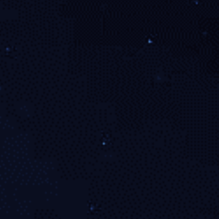
下一篇：
奥多姆指出湖人防守缺失全队需共