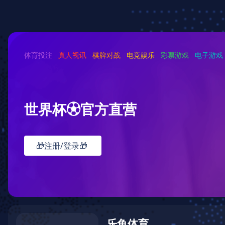
立即注册
博鱼世界杯在线
官网
数据平台
博鱼世界杯在线 OFFICIAL WEBSITE
自2022年创立以来，
博鱼世界杯在线
致力于为用
杯、LPL在内的热门赛事直播与数据服务，广受