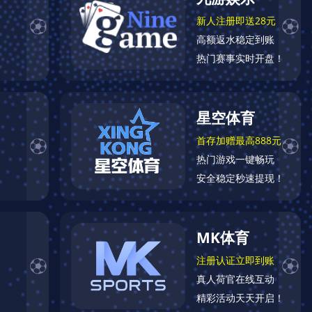
2026-05-24 17:01
51 次阅读
息引起了广泛关注。同时，彭啸也针对余望
四个方面对此事进行深入探讨。首先，将分
，讨论彭啸对余望和鲍世蒙缺席合练情况的
可能带来的影响；最后，总结这一事件对未