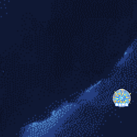
更新
详细说明。他表示，由于两位队员分别有不
况让球队在战术演练上受到了一定影响，但
保余望和鲍世蒙能够尽快康复并回归赛场。
一些轻量级的个人训练，以保持状态，不至
但彭啸相信其他队员可以迎难而上，通过默
凝聚力显得尤为重要，各个位置上的球员需
合练的大背景下，球队整体状态正面临考